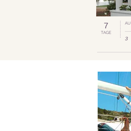
AU
7
TAGE
3