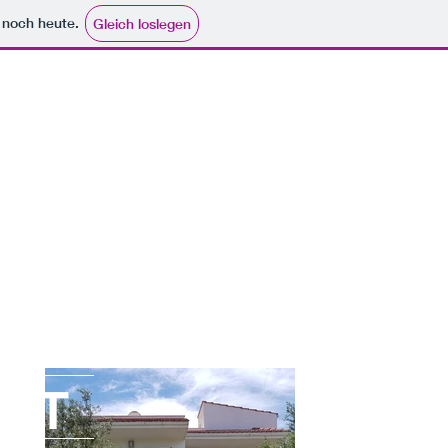
e noch heute.
Gleich loslegen
BST