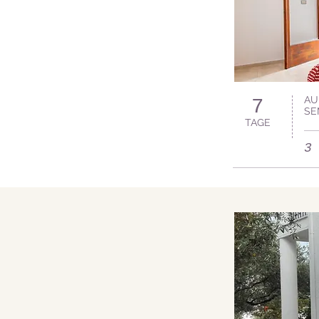
AU
7
SE
TAGE
3