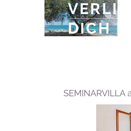
VERLIE
DICH F
Jeff Rasley
SEMINARVILLA 