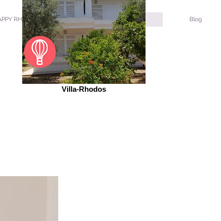
U
APPY RHODOS
VILLA-RHODOS
Blog
"
Villa-Rhodos