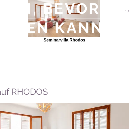
REN, BEVOR D
H
INDEN KANNST.
Seminarvilla Rhodos
auf RHODOS